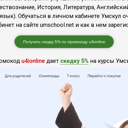
ествознание, История, Литература, Английский
язык). Обучаться в личном кабинете Умскул 
нет на сайте umschool.net и как в нем зареги
Получить скидку 5% по промокоду u4ionline
омокод
u4ionline
дает
скидку 5%
на курсы Умск