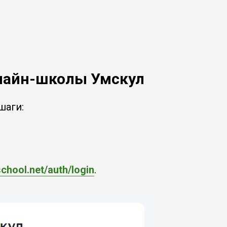
нлайн-школы Умскул
шаги:
school.net/auth/login
.