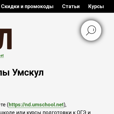
Скидки и промокоды
Статьи
Курсы
net
лы Умскул
те (
https://nd.umschool.net
),
школе или курсы подготовки к ОГЭ и