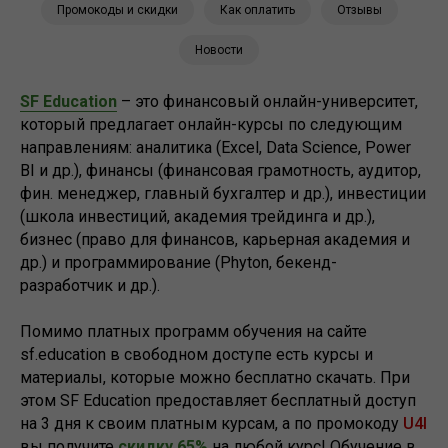
Промокоды и скидки
Как оплатить
Отзывы
Новости
SF Education
– это финансовый онлайн-университет,
который предлагает онлайн-курсы по следующим
направлениям: аналитика (Excel, Data Science, Power
BI и др.), финансы (финансовая грамотность, аудитор,
фин. менеджер, главный бухгалтер и др.), инвестиции
(школа инвестиций, академия трейдинга и др.),
бизнес (право для финансов, карьерная академия и
др.) и программирование (Phyton, бекенд-
разработчик и др.).
Помимо платных программ обучения на сайте
sf.education в свободном доступе есть курсы и
материалы, которые можно бесплатно скачать. При
этом SF Education предоставляет бесплатный доступ
на 3 дня к своим платным курсам, а по промокоду
U4I
вы получите
скидку 65%
на любой курс! Обучение в