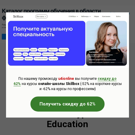
Каталог профессий и курсов в финансовом онлайн-
университете SF Education
Начать обучение на сайте sf.education
По нашему промокоду
u4ionline
вы получите
скидку до
62%
на курсы
онлайн-школы Skillbox
(-52% на короткие курсы
и -62% на курсы по профессиям)
Промокоды, скидки и
Получить скидку до 62%
бесплатные курсы в SF
Education