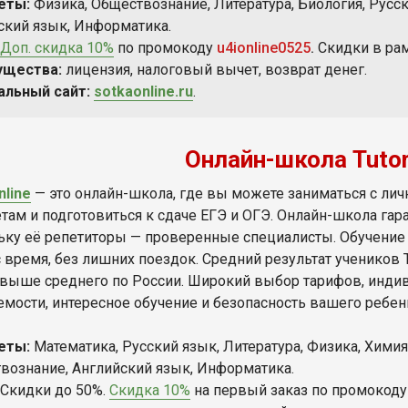
еты:
Физика, Обществознание, Литература, Биология, Русск
ский язык, Информатика.
Доп. скидка 10%
по промокоду
u4ionline0525
.
Скидки в ра
ущества:
лицензия, налоговый вычет, возврат денег.
альный сайт:
sotkaonline.ru
.
Онлайн-школа Tutor
nline
— это онлайн-школа, где вы можете заниматься с л
там и подготовиться к сдаче ЕГЭ и ОГЭ. Онлайн-школа гар
ьку её репетиторы — проверенные специалисты. Обучение 
 время, без лишних поездок. Средний результат учеников Tu
6 выше среднего по России. Широкий выбор тарифов, инди
емости, интересное обучение и безопасность вашего ребенк
еты:
Математика, Русский язык, Литература, Физика, Химия,
вознание, Английский язык, Информатика.
Скидки до 50%.
Скидка 10%
на первый заказ по промокод