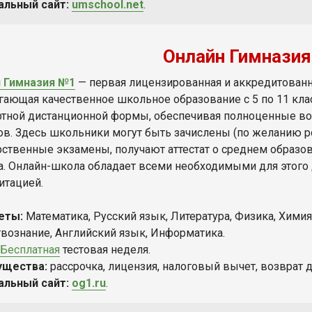
альный сайт:
umschool.net
.
Онлайн Гимнази
 Гимназия №1
— первая лицензированная и аккредитованн
гающая качественное школьное образование с 5 по 11 класс
ртной дистанционной формы, обеспечивая полноценные в
ов. Здесь школьники могут быть зачислены (по желанию р
рственные экзамены, получают аттестат о среднем образо
а. Онлайн-школа обладает всеми необходимыми для этого 
итацией.
еты:
Математика, Русский язык, Литература, Физика, Химия,
вознание, Английский язык, Информатика.
Бесплатная
тестовая неделя.
ущества:
рассрочка, лицензия, налоговый вычет, возврат д
альный сайт:
og1.ru
.