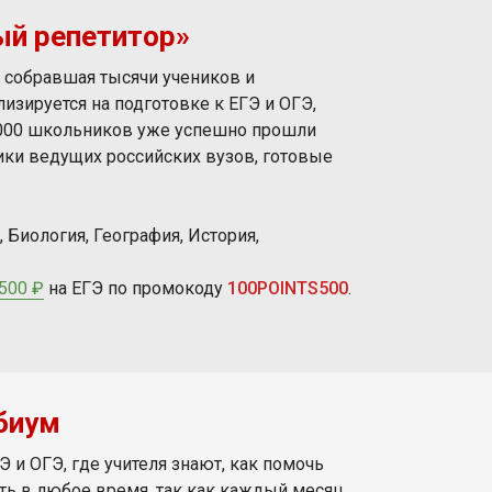
ый репетитор»
, собравшая тысячи учеников и
зируется на подготовке к ЕГЭ и ОГЭ,
 000 школьников уже успешно прошли
ики ведущих российских вузов, готовые
 Биология, География, История,
500 ₽
на ЕГЭ по промокоду
100POINTS500
.
биум
 и ОГЭ, где учителя знают, как помочь
ать в любое время, так как каждый месяц