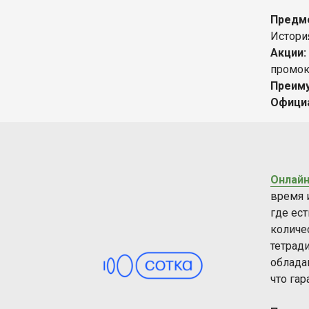
Предм
История
Акции:
промо
Преим
Офици
Онлайн
время 
где ес
количе
тетрад
облада
что га