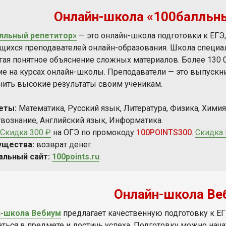
Онлайн-школа ​«100балльн
алльный репетитор»
— это онлайн-школа подготовки к ЕГЭ
ихся преподавателей онлайн-образования. Школа специали
гая понятное объяснение сложных материалов. Более 130
ие на курсах онлайн-школы. Преподаватели — это выпускн
чить высокие результаты своим ученикам.
еты:
Математика, Русский язык, Литература, Физика, Химия,
вознание, Английский язык, Информатика.
Скидка 300 ₽
на ОГЭ по промокоду
100POINTS300
.
Скидка 
ущества:
возврат денег.
альный сайт:
100points.ru
.
Онлайн-школа Ве
-школа Вебиум
предлагает качественную подготовку к ЕГЭ
аться в предмете и достичь успеха. Подготовку можно нач