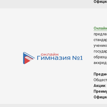
Офици
Онлайн
предла
станда
ученик
госуда
образц
аккред
Предм
Общест
Акции:
Преим
Офици