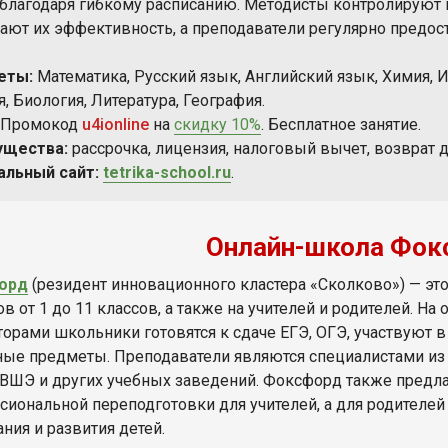
 благодаря гибкому расписанию. Методисты контролируют к
ают их эффективность, а преподаватели регулярно предос
еты:
Математика, Русский язык, Английский язык, Химия, 
, Биология, Литература, География.
Промокод
u4ionline
на
скидку 10%
. Бесплатное занятие.
ущества:
рассрочка, лицензия, налоговый вычет, возврат д
альный сайт:
tetrika-school.ru
.
Онлайн-школа Фок
орд
(резидент инновационного кластера «Сколково») — эт
в от 1 до 11 классов, а также на учителей и родителей. На
торами школьники готовятся к сдаче ЕГЭ, ОГЭ, участвуют 
ые предметы. Преподаватели являются специалистами из в
ВШЭ и других учебных заведений. Фоксфорд также предл
сиональной переподготовки для учителей, а для родителе
ния и развития детей.