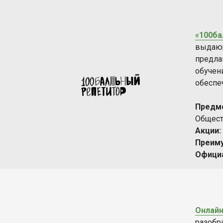
​«100б
выдающ
предла
обучен
обеспе
Предм
Общест
Акции:
Преим
Офици
Онлайн
разобр