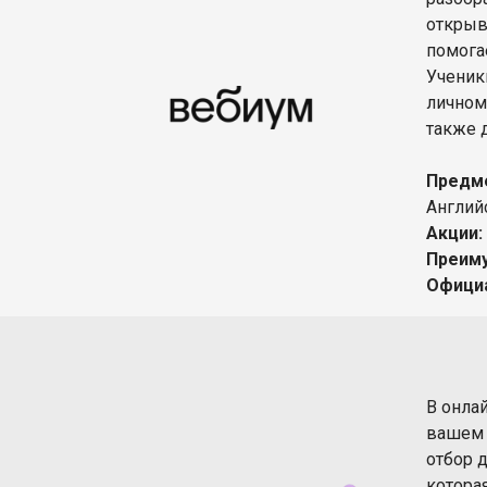
открыв
помога
Ученик
личном
также 
Предм
Англий
Акции:
Преим
Офици
В онла
вашем 
отбор 
котора