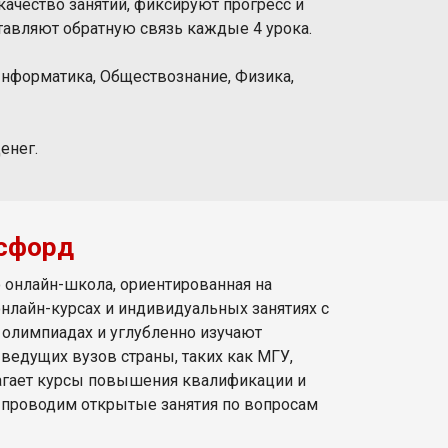
ачество занятий, фиксируют прогресс и
тавляют обратную связь каждые 4 урока.
Информатика, Обществознание, Физика,
енег.
сфорд
о онлайн-школа, ориентированная на
 онлайн-курсах и индивидуальных занятиях с
в олимпиадах и углубленно изучают
едущих вузов страны, таких как МГУ,
агает курсы повышения квалификации и
й проводим открытые занятия по вопросам