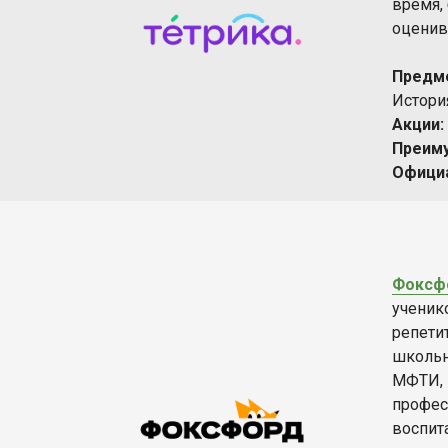
время,
оценив
Предм
История
Акции:
Преим
Офици
Фоксф
ученико
репети
школьн
МФТИ, 
профес
воспита