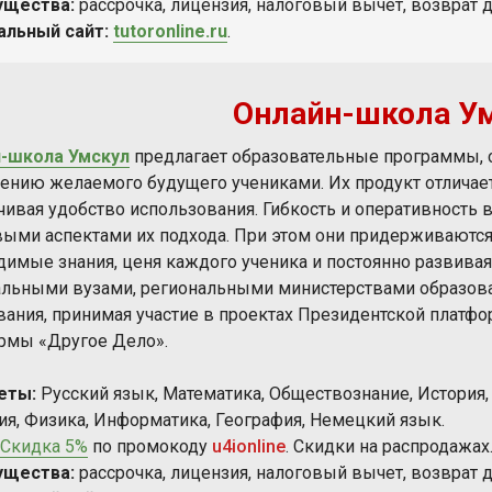
ущества:
рассрочка, лицензия, налоговый вычет, возврат д
альный сайт:
tutoronline.ru
.
Онлайн-школа У
-школа Умскул
предлагает образовательные программы, 
ению желаемого будущего учениками. Их продукт отличает
чивая удобство использования. Гибкость и оперативность 
ыми аспектами их подхода. При этом они придерживаются
димые знания, ценя каждого ученика и постоянно развивая
льными вузами, региональными министерствами образован
вания, принимая участие в проектах Президентской платф
рмы «Другое Дело».
еты:
Русский язык, Математика, Обществознание, История, 
ия, Физика, Информатика, География, Немецкий язык.
Скидка 5%
по промокоду
u4ionline
. Скидки на распродажах
ущества:
рассрочка, лицензия, налоговый вычет, возврат д