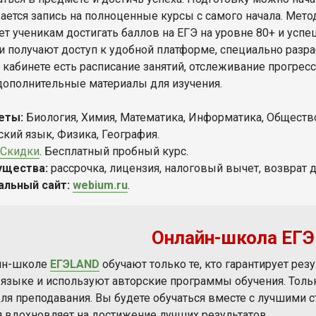
ается запись на полноценные курсы с самого начала. Мето
ет ученикам достигать баллов на ЕГЭ на уровне 80+ и успе
и получают доступ к удобной платформе, специально разра
 кабинете есть расписание занятий, отслеживание прогресс
дополнительные материалы для изучения.
еты:
Биология, Химия, Математика, Информатика, Обществоз
ский язык, Физика, География.
Скидки
. Бесплатный пробный курс.
ущества:
рассрочка, лицензия, налоговый вычет, возврат д
альный сайт:
webium.ru
.
Онлайн-школа ​ЕГ
йн-школе
ЕГЭLAND
обучают только те, кто гарантирует рез
языке и используют авторские программы обучения. Тольк
для преподавания. Вы будете обучаться вместе с лучшими с
я вдохновляет на достижение лучших результатов.