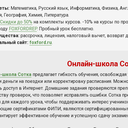
еты:
Математика, Русский язык, Информатика, Физика, Анг
, География, Химия, Литература.
Скидки до 50%
на комплекты курсов. -10% на курсы по п
коду
FOXFORDREP
. Пробный урок бесплатно.
ущества:
рассрочка, лицензия, налоговый вычет, возврат д
альный сайт:
foxford.ru
.
Онлайн-школа С
-школа Сотка
предлагает гибкость обучения, освобождая 
и деньги на поездки или корректировку расписания. Можно
ть доступ в Интернет. Домашние задания проверяются преп
ству проверок, что позволяет исправлять ошибки. Сотка п
и для каждого урока, чтобы поддерживать интерес ученико
ющие сертификатами ФИПИ, являются сертифицированными
рантирует эффективное обучение и успешную сдачу экзаме