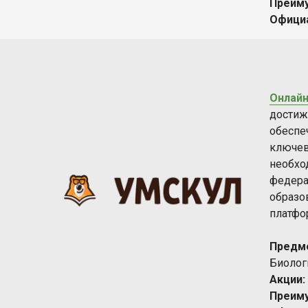
Преим
Офици
Онлайн
достиж
обеспе
ключев
необхо
федера
образо
платфо
Предм
Биолог
Акции:
Преим