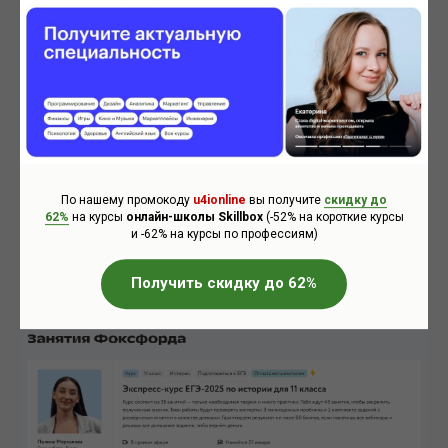
Новости о промокодах,
скидках и бесплатных
курсах в других онлайн-
школах
По нашему промокоду
u4ionline
вы получите
скидку до
62%
на курсы
онлайн-школы Skillbox
(-52% на короткие курсы
и -62% на курсы по профессиям)
Получить скидку до 62%