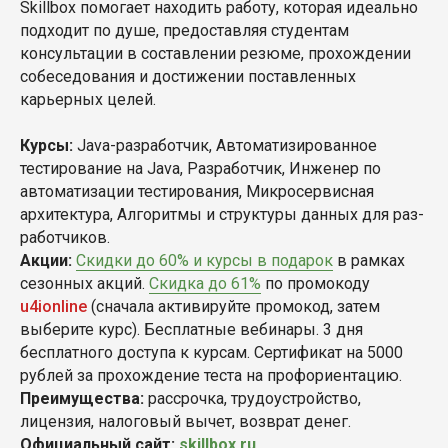
Skillbox помогает находить работу, которая идеально
подходит по душе, предоставляя студентам
консультации в составлении резюме, прохождении
собеседования и достижении поставленных
карьерных целей.
Курсы:
Java-разработчик, Автоматизиро­ван­ное
тестирование на Java, Разработчик, Инженер по
автоматизации тестирования, Микросервисная
архитектура, Ал­го­рит­мы и струк­ту­ры дан­ных для раз­
ра­бот­чи­ков.
Акции:
Скидки до 60% и курсы в подарок
в рамках
сезонных акций.
Скидка до 61%
по промокоду
u4ionline
(сначала активируйте промокод, затем
выберите курс). Бесплатные вебинары. 3 дня
бесплатного доступа к курсам. Сертификат на 5000
рублей за прохождение теста на профориентацию.
Преимущества:
рассрочка, трудоустройство,
лицензия, налоговый вычет, возврат денег.
Официальный сайт:
skillbox.ru
.