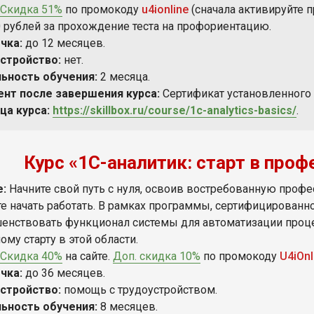
Скидка 51%
по промокоду
u4ionline
(сначала активируйте 
0 рублей за прохождение теста на профориентацию.
чка:
до 12 месяцев.
стройство:
нет.
ьность обучения:
2 месяца.
нт после завершения курса:
Сертификат установленного о
ца курса:
https://skillbox.ru/course/1c-analytics-basics/
.
Курс «1C-аналитик: старт в проф
е:
Начните свой путь с нуля, освоив востребованную профе
е начать работать. В рамках программы, сертифицированно
енствовать функционал системы для автоматизации процес
му старту в этой области.
Скидка 40%
на сайте.
Доп. скидка 10%
по промокоду
U4iOnl
чка:
до 36 месяцев.
стройство:
помощь с трудоустройством.
ьность обучения:
8 месяцев.