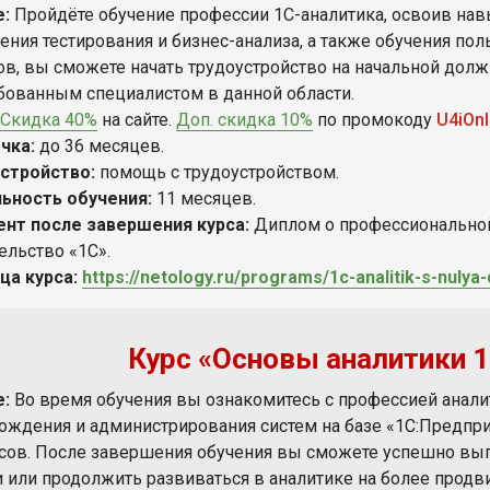
е:
Пройдёте обучение профессии 1С-аналитика, освоив на
ения тестирования и бизнес-анализа, а также обучения пол
ов, вы сможете начать трудоустройство на начальной должн
бованным специалистом в данной области.
Скидка 40%
на сайте.
Доп. скидка 10%
по промокоду
U4iOnl
чка:
до 36 месяцев.
стройство:
помощь с трудоустройством.
ьность обучения:
11 месяцев.
нт после завершения курса:
Диплом
о профессиональной
ельство «1С».
ца курса:
https://netology.ru/programs/1c-analitik-s-nulya
Курс «Основы аналитики 1C
е:
Во время обучения вы ознакомитесь с профессией анали
ождения и администрирования систем на базе «1С:Предприя
сов. После завершения обучения вы сможете успешно вы
и или продолжить развиваться в аналитике на более продв