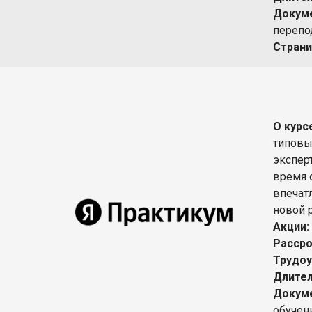
Докуме
перепо
Страни
О курс
типовы
экспер
время 
впечат
новой 
Акции:
Рассро
Трудоу
Длител
Докуме
обучен