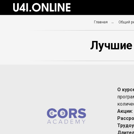
Главная
→
Общий ре
Лучшие 
О курс
програ
количе
Акции:
Рассро
Трудоу
Длител