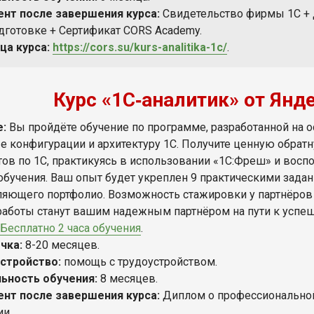
нт после завершения курса:
Свидетельство фирмы 1С +
дготовке + Сертификат CORS Academy.
ца курса:
https://cors.su/kurs-analitika-1c/
.
Курс «1С‑аналитик» от Янд
е:
Вы пройдёте обучение по программе, разработанной на о
е конфигурации и архитектуру 1С. Получите ценную обратн
тов по 1С, практикуясь в использовании «1С:Фреш» и восп
обучения. Ваш опыт будет укреплен 9 практическими задан
ляющего портфолио. Возможность стажировки у партнёров
работы станут вашим надежным партнёром на пути к успешн
Бесплатно 2 часа обучения
.
чка:
8-20 месяцев.
стройство:
помощь с трудоустройством.
ьность обучения:
8 месяцев.
нт после завершения курса:
Диплом
о профессиональной
ии.