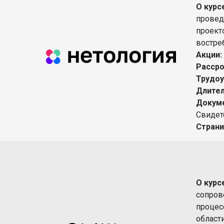
О курс
провед
проект
востре
Акции:
Рассро
Трудоу
Длител
Докуме
Свидет
Страни
О курс
сопров
процес
област