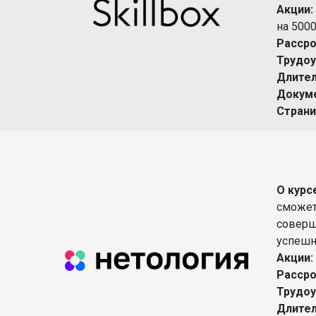
Акции:
на 500
Рассро
Трудоу
Длител
Докуме
Страни
О курс
сможет
соверш
успешно
Акции:
Рассро
Трудоу
Длител