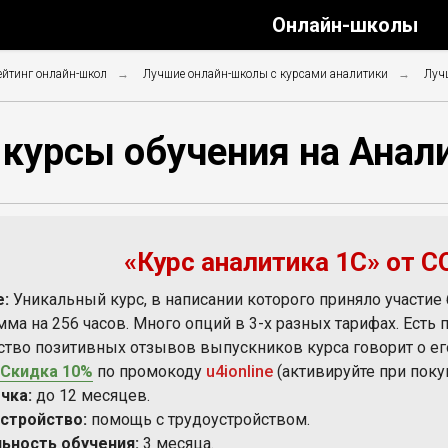
Онлайн-школы
йтинг онлайн-школ
→
Лучшие онлайн-школы с курсами аналитики
→
Луч
курсы обучения на Анал
«Курс аналитика 1С» от 
е:
Уникальный курс, в написании которого приняло участие 
мма на 256 часов. Много опций в 3-х разных тарифах. Ест
ство позитивных отзывов выпускников курса говорит о ег
Скидка 10%
по промокоду
u4ionline
(активируйте при поку
чка:
до 12 месяцев.
стройство:
помощь с трудоустройством.
ьность обучения:
3 месяца.