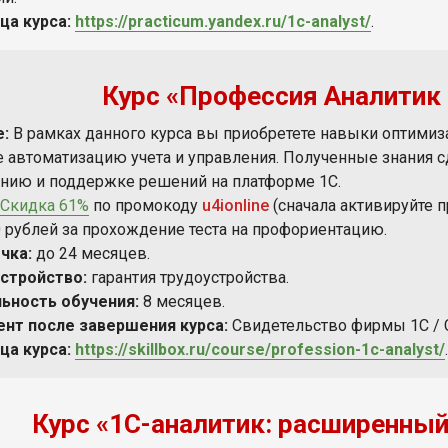
ца курса:
https://practicum.yandex.ru/1c-analyst/
.
Курс «Профессия Аналитик 1
е:
В рамках данного курса вы приобретете навыки оптимиз
е автоматизацию учета и управления. Полученные знания 
нию и поддержке решений на платформе 1С.
Скидка 61%
по промокоду
u4ionline
(сначала активируйте 
0 рублей за прохождение теста на профориентацию.
чка:
до 24 месяцев.
стройство:
гарантия трудоустройства.
ьность обучения:
8 месяцев.
нт после завершения курса:
Свидетельство фирмы 1С / С
ца курса:
https://skillbox.ru/course/profession-1c-analyst/
.
Курс «1C-аналитик: расширенный