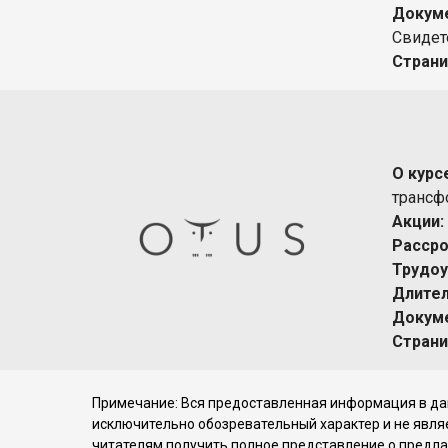
Докуме
Свидет
Страни
О курс
трансф
Акции:
Рассро
Трудоу
Длител
Докуме
Страни
Примечание: Вся предоставленная информация в дан
исключительно обозревательный характер и не явля
читателям получить полное представление о предла