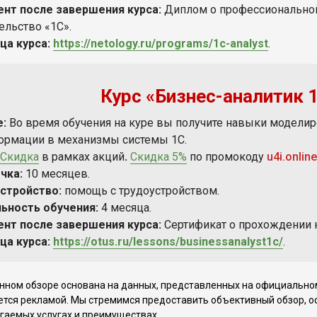
нт после завершения курса:
Диплом
о профессиональной
ельство «1С».
ца курса:
https://netology.ru/programs/1c-analyst
.
Курс «Бизнес-аналитик 
е:
Во время обучения на куре вы получите навыки моделир
ормации в механизмы системы 1С.
Скидка
в рамках акций
.
Скидка 5%
по промокоду
u4i.online
чка:
10 месяцев.
стройство:
помощь с трудоустройством.
ьность обучения:
4 месяца.
нт после завершения курса:
Сертификат о прохождении к
ца курса:
https://otus.ru/lessons/businessanalyst1c/
.
ном обзоре основана на данных, представленных на официальном
ется рекламой. Мы стремимся предоставить объективный обзор, 
гаемых услугах и преимуществах.