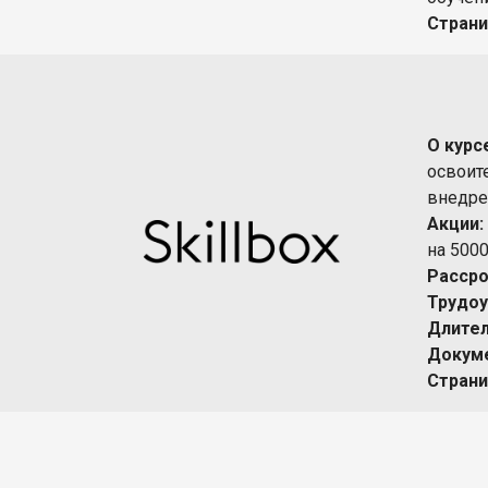
Страни
О курс
освоит
внедре
Акции:
на 500
Рассро
Трудоу
Длител
Докуме
Страни