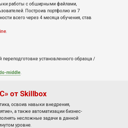
выки работы с обширными файлами,
ьзователей. Построив портфолио из 7
ости всего через 4 месяца обучения, став
ine
.
 переподготовке установленного образца /
-do-middle
.
» от Skillbox
тика, освоив навыки внедрения,
тие», а также автоматизации бизнес-
полнять несложные задачи в данной
инутом уровне.