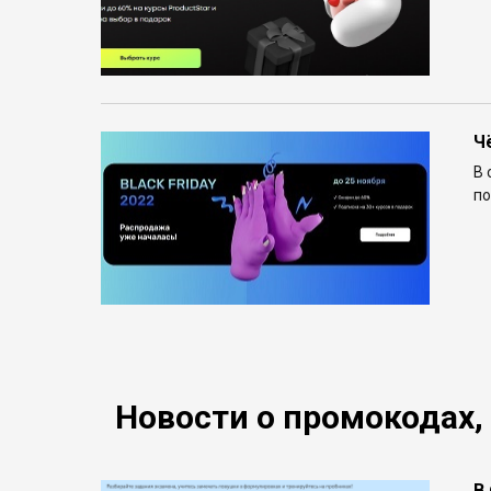
Ч
В 
по
Новости о промокодах,
В