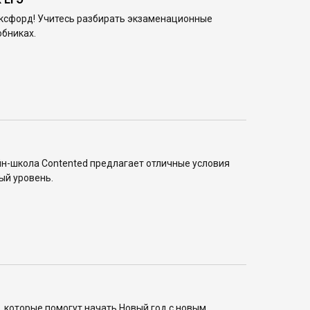
оксфорд! Учитесь разбирать экзаменационные
обниках.
йн-школа Contented предлагает отличные условия
ый уровень.
, которые помогут начать Новый год с новым