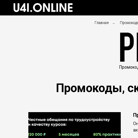
Главная
→
Промокоды
Промокод
Промокоды, ск
П
Он
ак