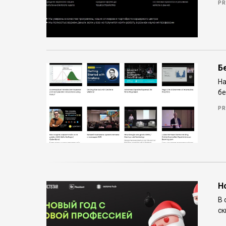
PR
Б
На
бе
PR
Н
В 
ск