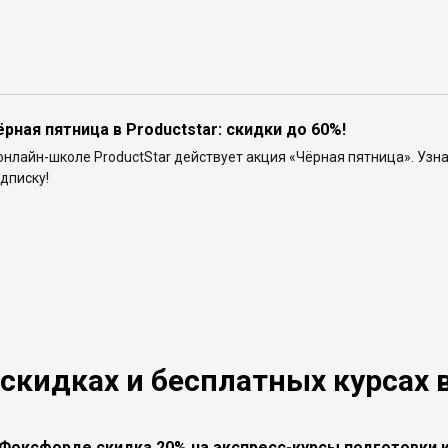
ёрная пятница в Productstar: скидки до 60%!
онлайн-школе ProductStar действует акция «Чёрная пятница». Узна
дписку!
 скидках и бесплатных курсах 
 Фоксфорде скидка 20% на экспресс-курсы подготовки к