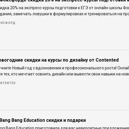
идка 20% на экспресс-курсы подготовки к ЕГЭ от онлайн-школы Ф
дания, замечать ловушки в формулировках и тренироваться на пр
ОКСФОРД
овогодние скидки на курсы по дизайну от Contented
чните Новый год с вдохновения и профессионального роста! Онла
я тех, кто мечтает освоить дизайн или вывести свои навыки на нов
NTENTED
 Bang Bang Education скидки и подарки
ng Bang Education приготовила для вас невероятные предложения