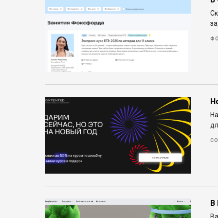
Ск
за
Ф
Н
На
дл
CO
В
Ba