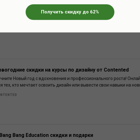
 Фоксфорде скидка 20% на экспресс-курсы подготовки к
Получить скидку до 62%
идка 20% на экспресс-курсы подготовки к ЕГЭ от онлайн-школы Ф
дания, замечать ловушки в формулировках и тренироваться на пр
ОКСФОРД
овогодние скидки на курсы по дизайну от Contented
чните Новый год с вдохновения и профессионального роста! Онла
я тех, кто мечтает освоить дизайн или вывести свои навыки на нов
NTENTED
 Bang Bang Education скидки и подарки