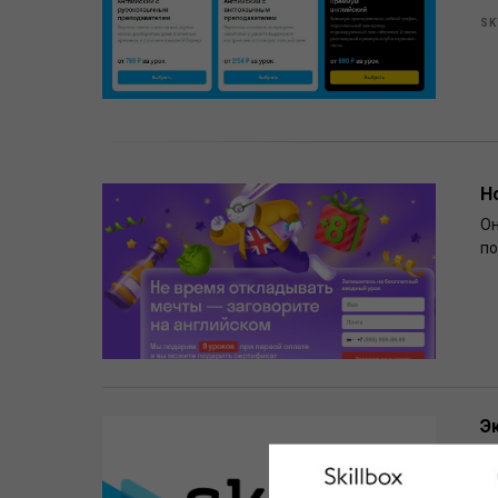
SK
Н
Он
по
Э
В 
ак