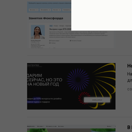
В
Ск
за
Ф
Н
На
дл
CO
В