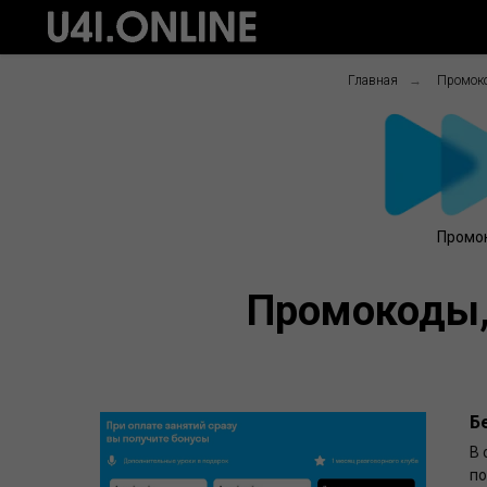
Главная
→
Промоко
Промок
Промокоды, 
Б
В 
по