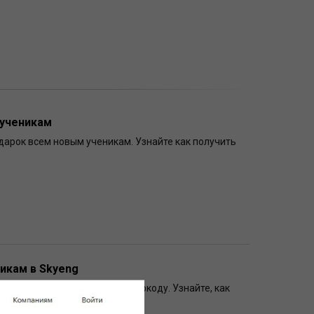
 ученикам
дарок всем новым ученикам. Узнайте как получить
икам в Skyeng
о нашему эксклюзивному промокоду. Узнайте, как