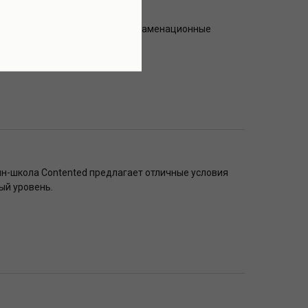
 ЕГЭ
оксфорд! Учитесь разбирать экзаменационные
обниках.
йн-школа Contented предлагает отличные условия
ый уровень.