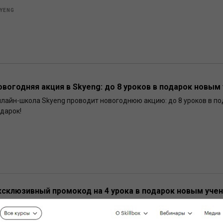
YENG
овогодняя акция в Skyeng: до 8 уроков в подарок новым
лайн-школа Skyeng проводит новогоднюю акцию: до 8 уроков в по
дарок!
ксклюзивный промокод на 4 урока в подарок новым учен
онлайн-шкале Skyeng вы можете получить до 4 уроков в подарок п
тивировать промокод и получить беспутные уроки!