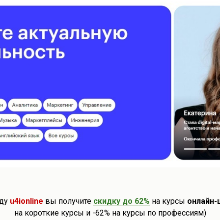
ёрная пятница в Skyeng: розыгрыш 1 млн рублей и скидк
yeng дарит всем скидку 55% на уроки, а также разыгрывает 1 млн 
 скидках и бесплатных курсах 
оду
u4ionline
вы получите
скидку до 62%
на курсы
онлайн-
на короткие курсы и -62% на курсы по профессиям)