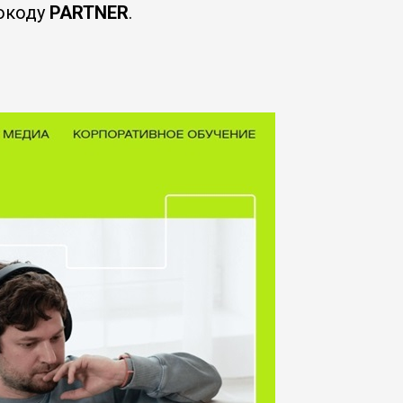
окоду
PARTNER
.